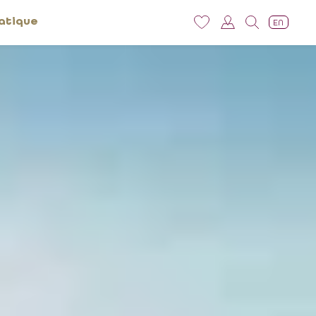
atique
EN