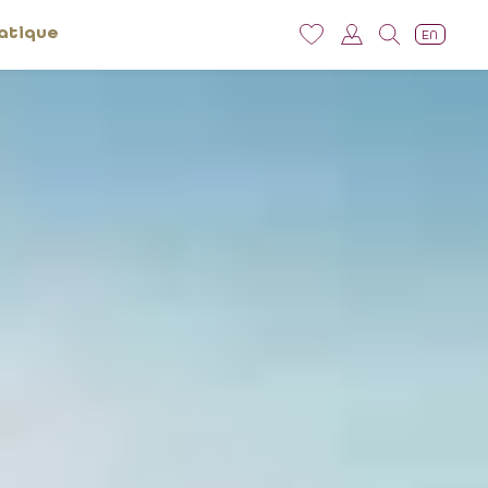
atique
EN