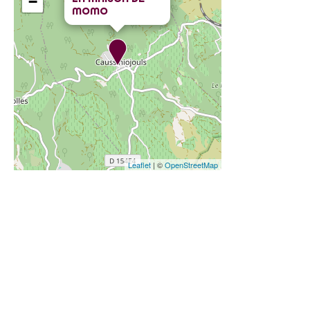
−
MOMO
Leaflet
| ©
OpenStreetMap