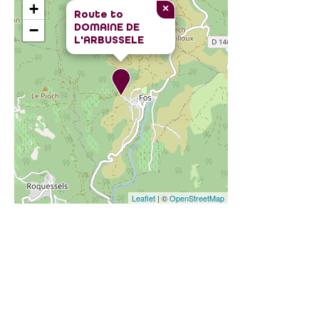
+
×
Route to
DOMAINE DE
−
L'ARBUSSELE
Leaflet
| ©
OpenStreetMap