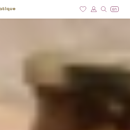
atique
EN