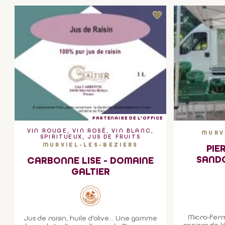
PARTENAIRE DE L'OFFICE
VIN ROUGE, VIN ROSÉ, VIN BLANC,
MURV
SPIRITUEUX, JUS DE FRUITS
MURVIEL-LES-BEZIERS
PIE
SAND
CARBONNE LISE - DOMAINE
GALTIER
Micro-fer
Jus de raisin, huile d'olive... Une gamme