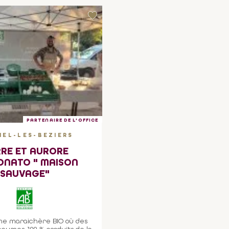
PARTENAIRE DE L'OFFICE
IEL-LES-BEZIERS
RRE ET AURORE
ONATO " MAISON
SAUVAGE"
me maraichère BIO où des