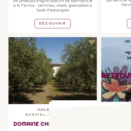
paniers de l
de produits d'agriculteurs de Bienvenue
ferm
à la Ferme : terrines, miels, spécialités à
base d'escargots
DÉCOUVRIR
RETROU
PARTENAIRE DE L'OFFICE
HUILE D'OLIVE
MIELS E
MURVIEL-LES-BEZIERS
DOMAINE CHATEAU COUJAN
LE M