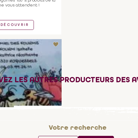
égumes 100 % produits de la
e vous attendent !
DÉCOUVRIR
VEZ LES AUTRES PRODUCTEURS DES 
PARTENAIRE DE L'OFFICE
T PRODUITS APICOLES
ROQUESSELS
Votre recherche
IEL DES FOURMIS