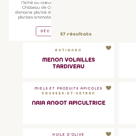
Niché au cœur de la garrigue, le
Château de Coujan est un beau
domaine planté de vignes, d'oliviers, de
plantes aromatiques et médicinales.
DÉCOUVRIR
57
résultats
AUTIGNAC
MENON VOLAILLES
1
2
TARDIVEAU
MIELS ET PRODUITS APICOLES
CAUSSES-ET-VEYRAN
NAIA ANGOT APICULTRICE
HUILE D'OLIVE