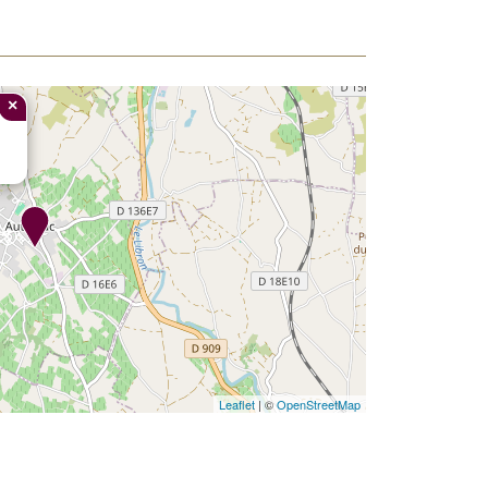
×
Leaflet
| ©
OpenStreetMap