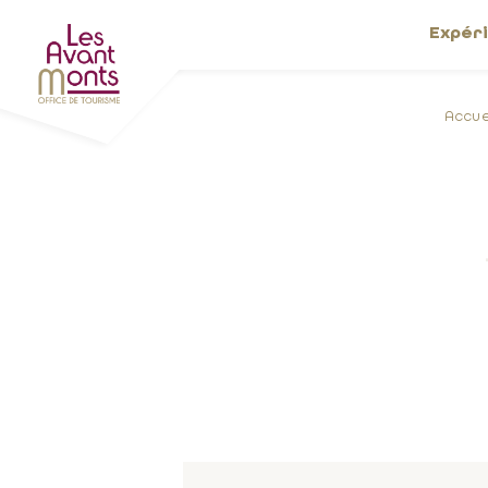
Expér
Accue