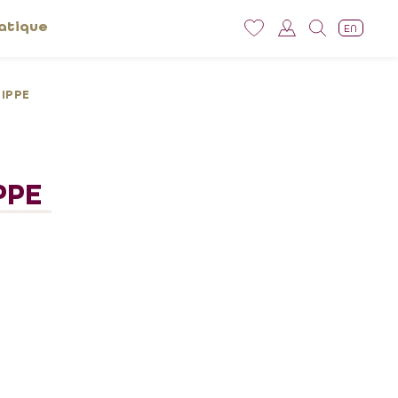
atique
EN
IPPE
PPE