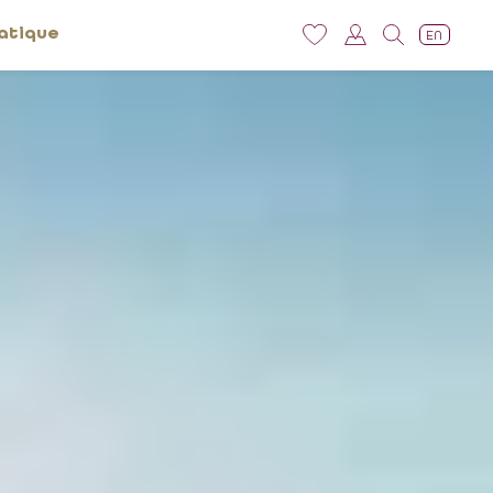
atique
EN