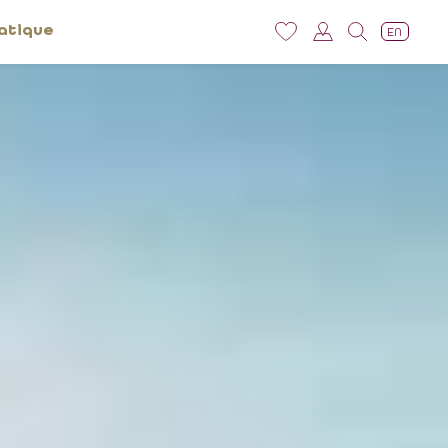
atique
EN