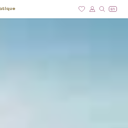
atique
EN