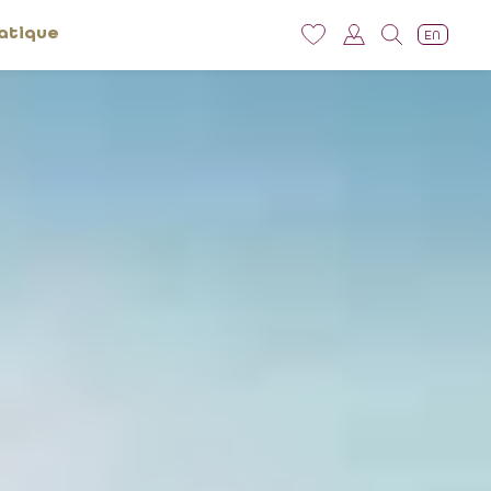
atique
EN