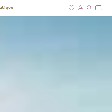
atique
EN